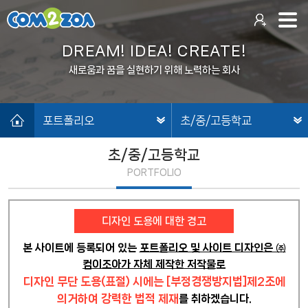
DREAM! IDEA! CREATE!
새로움과 꿈을 실현하기 위해 노력하는 회사
포트폴리오
초/중/고등학교
초/중/고등학교
PORTFOLIO
디자인 도용에 대한 경고
본 사이트에 등록되어 있는
포트폴리오 및 사이트 디자인은 ㈜
컴이조아가 자체 제작한 저작물
로
디자인 무단 도용(표절) 시에는 [부정경쟁방지법]제2조에
의거하여 강력한 법적 제재
를 취하겠습니다.