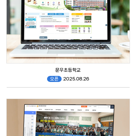
responsive web
문우초등학교
오픈
2025.08.26
moonwoo.gen.es.kr/
responsive web