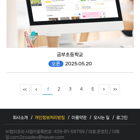
금부초등학교
오픈
2025.05.20
geumboo.gen.es.kr/
1
2
3
4
5
회사소개
개인정보처리방침
이용약관
오시는 길
로그인
responsive web
㈜컴이조아 사업자등록번호: 409-81-58799 / 대표:문경진 / 이메
일:com2zoadev@naver.com