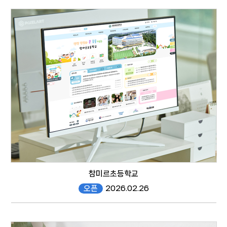
moohak.gen.es.kr/
responsive web
참미르초등학교
오픈
2026.02.26
chammir.gen.es.kr/